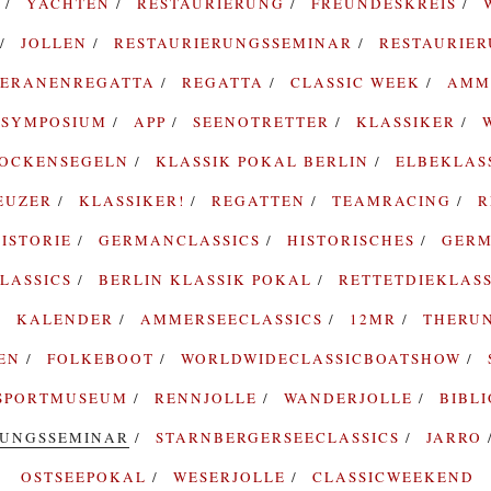
G
YACHTEN
RESTAURIERUNG
FREUNDESKREIS
JOLLEN
RESTAURIERUNGSSEMINAR
RESTAURIE
TERANENREGATTA
REGATTA
CLASSIC WEEK
AMM
SYMPOSIUM
APP
SEENOTRETTER
KLASSIKER
ROCKENSEGELN
KLASSIK POKAL BERLIN
ELBEKLAS
EUZER
KLASSIKER!
REGATTEN
TEAMRACING
R
ISTORIE
GERMANCLASSICS
HISTORISCHES
GERM
LASSICS
BERLIN KLASSIK POKAL
RETTETDIEKLAS
KALENDER
AMMERSEECLASSICS
12MR
THERU
TEN
FOLKEBOOT
WORLDWIDECLASSICBOATSHOW
SPORTMUSEUM
RENNJOLLE
WANDERJOLLE
BIBL
RUNGSSEMINAR
STARNBERGERSEECLASSICS
JARRO
OSTSEEPOKAL
WESERJOLLE
CLASSICWEEKEND