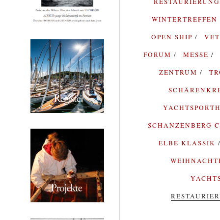
RESTAURIERUN
WINTERTREFFEN
OPEN SHIP
VE
FORUM
MESSE
ZENTRUM
T
SCHÄRENKR
YACHTSPORTH
SCHANZENBERG C
ELBE KLASSIK
WEIHNACH
YACHT
RESTAURIE