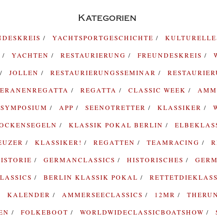
Kategorien
NDESKREIS
YACHTSPORTGESCHICHTE
KULTURELL
G
YACHTEN
RESTAURIERUNG
FREUNDESKREIS
JOLLEN
RESTAURIERUNGSSEMINAR
RESTAURIE
TERANENREGATTA
REGATTA
CLASSIC WEEK
AMM
SYMPOSIUM
APP
SEENOTRETTER
KLASSIKER
ROCKENSEGELN
KLASSIK POKAL BERLIN
ELBEKLAS
EUZER
KLASSIKER!
REGATTEN
TEAMRACING
R
ISTORIE
GERMANCLASSICS
HISTORISCHES
GERM
LASSICS
BERLIN KLASSIK POKAL
RETTETDIEKLAS
KALENDER
AMMERSEECLASSICS
12MR
THERU
TEN
FOLKEBOOT
WORLDWIDECLASSICBOATSHOW