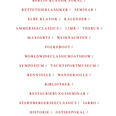
BERLIN KLASSIK POKAL
RETTETDIEKLASSIKER
SEMINAR
ELBE KLASSIK
KALENDER
AMMERSEECLASSICS
12MR
THERUN
MAXOERTZ
WEIHNACHTEN
FOLKEBOOT
WORLDWIDECLASSICBOATSHOW
SYMPOSIUM
YACHTSPORTMUSEUM
RENNJOLLE
WANDERJOLLE
BIBLIOTHEK
RESTAURIERUNGSSEMINAR
STARNBERGERSEECLASSICS
JARRO
HISTORIE
OSTSEEPOKAL