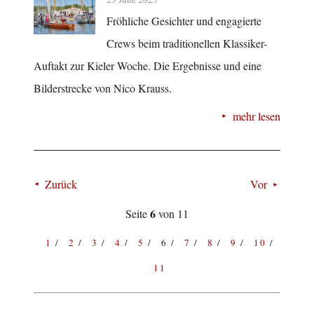
Fröhliche Gesichter und engagierte
Crews beim traditionellen Klassiker-
Auftakt zur Kieler Woche. Die Ergebnisse und eine
Bilderstrecke von Nico Krauss.
mehr lesen
Zurück
Vor
6
Seite
von 11
1
2
3
4
5
6
7
8
9
10
11