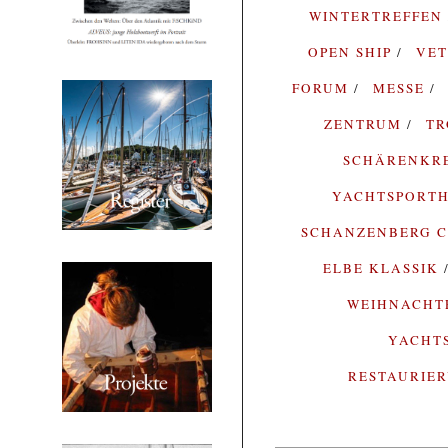
WINTERTREFFEN
OPEN SHIP
VE
FORUM
MESSE
ZENTRUM
T
SCHÄRENKR
YACHTSPORTH
SCHANZENBERG C
ELBE KLASSIK
WEIHNACH
YACHT
RESTAURIE