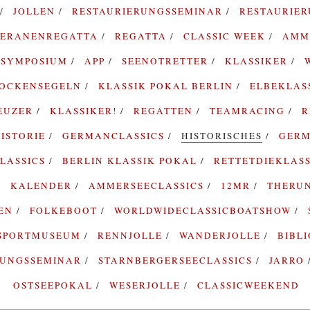
JOLLEN
RESTAURIERUNGSSEMINAR
RESTAURIE
TERANENREGATTA
REGATTA
CLASSIC WEEK
AMM
SYMPOSIUM
APP
SEENOTRETTER
KLASSIKER
ROCKENSEGELN
KLASSIK POKAL BERLIN
ELBEKLAS
EUZER
KLASSIKER!
REGATTEN
TEAMRACING
R
ISTORIE
GERMANCLASSICS
HISTORISCHES
GERM
LASSICS
BERLIN KLASSIK POKAL
RETTETDIEKLAS
KALENDER
AMMERSEECLASSICS
12MR
THERU
TEN
FOLKEBOOT
WORLDWIDECLASSICBOATSHOW
SPORTMUSEUM
RENNJOLLE
WANDERJOLLE
BIBL
RUNGSSEMINAR
STARNBERGERSEECLASSICS
JARRO
OSTSEEPOKAL
WESERJOLLE
CLASSICWEEKEND