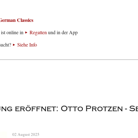
German Classics
ist online in
Regatten
und in der App
sucht?
Siehe Info
ng eröffnet: Otto Protzen - S
02 August 2025