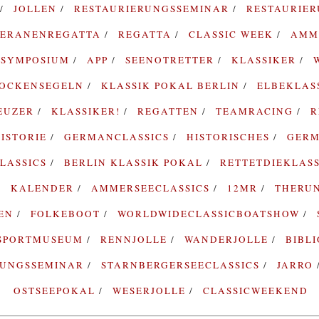
JOLLEN
RESTAURIERUNGSSEMINAR
RESTAURIE
TERANENREGATTA
REGATTA
CLASSIC WEEK
AMM
SYMPOSIUM
APP
SEENOTRETTER
KLASSIKER
ROCKENSEGELN
KLASSIK POKAL BERLIN
ELBEKLAS
EUZER
KLASSIKER!
REGATTEN
TEAMRACING
R
ISTORIE
GERMANCLASSICS
HISTORISCHES
GERM
LASSICS
BERLIN KLASSIK POKAL
RETTETDIEKLAS
KALENDER
AMMERSEECLASSICS
12MR
THERU
TEN
FOLKEBOOT
WORLDWIDECLASSICBOATSHOW
SPORTMUSEUM
RENNJOLLE
WANDERJOLLE
BIBL
RUNGSSEMINAR
STARNBERGERSEECLASSICS
JARRO
OSTSEEPOKAL
WESERJOLLE
CLASSICWEEKEND