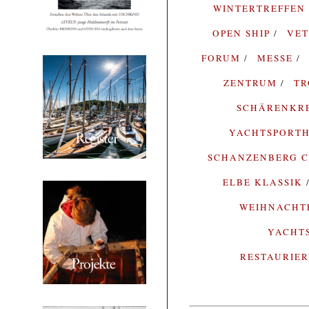
WINTERTREFFEN
OPEN SHIP
VE
FORUM
MESSE
ZENTRUM
T
SCHÄRENKR
YACHTSPORTH
SCHANZENBERG C
ELBE KLASSIK
WEIHNACH
YACHT
RESTAURIE