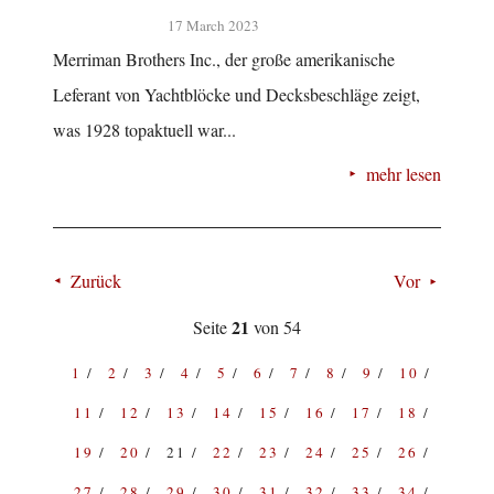
17 March 2023
Merriman Brothers Inc., der große amerikanische
Leferant von Yachtblöcke und Decksbeschläge zeigt,
was 1928 topaktuell war...
mehr lesen
Zurück
Vor
21
Seite
von 54
1
2
3
4
5
6
7
8
9
10
11
12
13
14
15
16
17
18
19
20
21
22
23
24
25
26
27
28
29
30
31
32
33
34