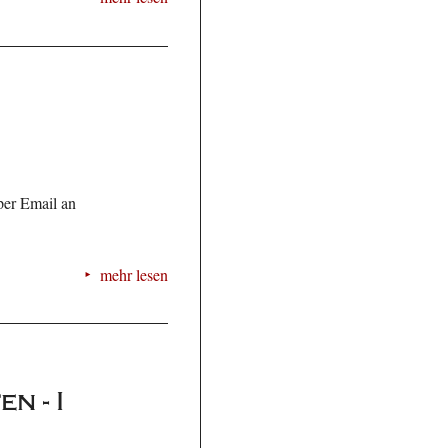
per Email an
mehr lesen
n - I