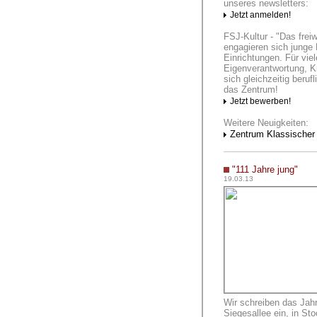
unseres newsletters:
Jetzt anmelden!
FSJ-Kultur - "Das freiwi
engagieren sich junge M
Einrichtungen. Für vie
Eigenverantwortung, Kr
sich gleichzeitig beruf
das Zentrum!
Jetzt bewerben!
Weitere Neuigkeiten:
Zentrum Klassischer
"111 Jahre jung"
19.03.13
Wir schreiben das Jahr 
Siegesallee ein, in St