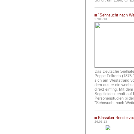
Sund“, um 1890, Öl au
"Sehnsucht nach We
27/03/13
Das Deutsche Sielhaf
Poppe Folkerts (1875-1
sich am Weststrand vo
dem aus er die wechs
direkt einfing. Mit de
Segelleidenschaft auf
Personenstudien bilde
"Sehnsucht nach Weite"
Klassiker Rendezvou
26.03.13