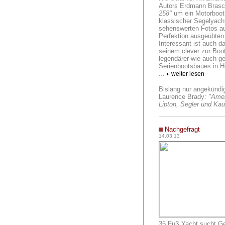
Autors Erdmann Brasc
258"
um ein Motorboot 
klassischer Segelyacht
sehenswerten Fotos au
Perfektion ausgeübte
Interessant ist auch d
seinem clever zur Boo
legendärer wie auch ge
Serienbootsbaues in Ho
...
weiter lesen
Bislang nur angekündig
Laurence Brady:
"Amer
Lipton, Segler und Ka
Nachgefragt
14.03.13
35 Fuß Yacht sucht Ge