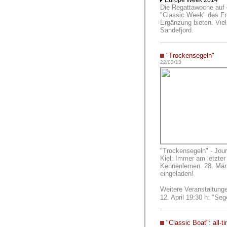
Europe Week 2014
Die Regattawoche auf 
"Classic Week" des Fr
Ergänzung bieten. Viel
Sandefjord.
"Trockensegeln"
22/03/13
"Trockensegeln" - Jour
Kiel:
Immer am letzte
Kennenlernen. 28. März
eingeladen!
Weitere Veranstaltung
12. April 19:30 h: "Seg
"Classic Boat": all-t