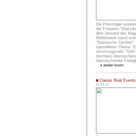
Die Preisträger unsere
der Frühjahrs-"Klassik
dem Versand des Magaz
Wettbewerb stand erstm
"Klassische Yachten",
spezielleren Thema "Za
stimmungsvolle "Stills"
durchaus überraschen
überraschender Farbigk
...
weiter lesen
Classic Boat Events
21.03.13