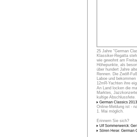
25 Jahre "German Class
Klassiker-Regatta steh
wie gewohnt am Freita
Höhepunkte, als besond
über hundert Jahre alt
Rennen. Die Zwölf-Fuß-
Laboe und bekommen eb
12mR-Yachten ihre ei
An Land locken die ma
Marktes, Jazzkonzerte
kultige Abschlussfete.
German Classics 201
Online-Meldung ist - n
1. Mai möglich.
Erinnern Sie sich?
Ulf Sommerwerck: Ger
Sören Hese: German C