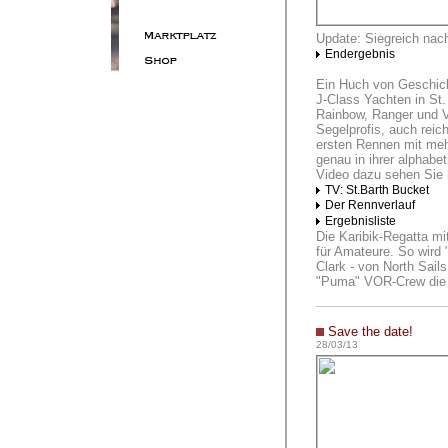
Update: Siegreich nac
Endergebnis
Ein Huch von Geschich
J-Class Yachten in St
Rainbow, Ranger und V
Segelprofis, auch rei
ersten Rennen mit meh
genau in ihrer alphabe
Video dazu sehen Sie h
TV: St.Barth Bucket
Der Rennverlauf
Ergebnisliste
Die Karibik-Regatta mi
für Amateure. So wird 
Clark - von North Sail
"Puma" VOR-Crew die 
Save the date!
28/03/13