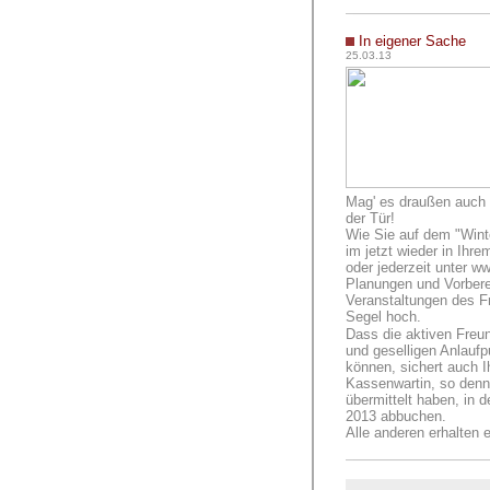
In eigener Sache
25.03.13
Mag' es draußen auch 
der Tür!
Wie Sie auf dem "Winte
im jetzt wieder in Ihre
oder jederzeit unter w
Planungen und Vorberei
Veranstaltungen des F
Segel hoch.
Dass die aktiven Freun
und geselligen Anlauf
können, sichert auch Ih
Kassenwartin, so denn
übermittelt haben, in
2013 abbuchen.
Alle anderen erhalten 