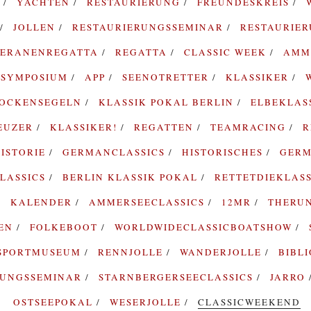
G
YACHTEN
RESTAURIERUNG
FREUNDESKREIS
JOLLEN
RESTAURIERUNGSSEMINAR
RESTAURIE
TERANENREGATTA
REGATTA
CLASSIC WEEK
AMM
SYMPOSIUM
APP
SEENOTRETTER
KLASSIKER
ROCKENSEGELN
KLASSIK POKAL BERLIN
ELBEKLAS
EUZER
KLASSIKER!
REGATTEN
TEAMRACING
R
ISTORIE
GERMANCLASSICS
HISTORISCHES
GERM
LASSICS
BERLIN KLASSIK POKAL
RETTETDIEKLAS
KALENDER
AMMERSEECLASSICS
12MR
THERU
TEN
FOLKEBOOT
WORLDWIDECLASSICBOATSHOW
SPORTMUSEUM
RENNJOLLE
WANDERJOLLE
BIBL
RUNGSSEMINAR
STARNBERGERSEECLASSICS
JARRO
OSTSEEPOKAL
WESERJOLLE
CLASSICWEEKEND