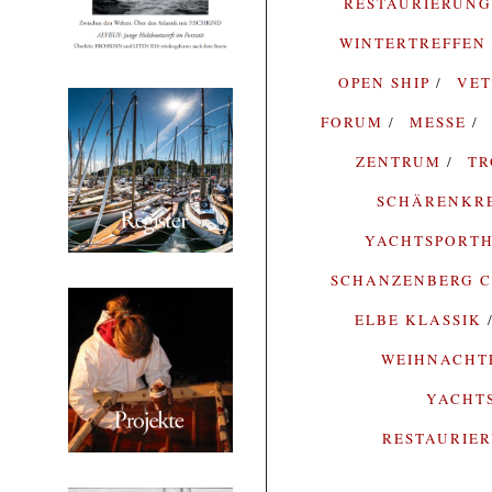
RESTAURIERUN
WINTERTREFFEN
OPEN SHIP
VE
FORUM
MESSE
ZENTRUM
T
SCHÄRENKR
YACHTSPORTH
SCHANZENBERG C
ELBE KLASSIK
WEIHNACH
YACHT
RESTAURIE