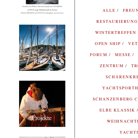
ALLE
FREU
RESTAURIERUN
WINTERTREFFEN
OPEN SHIP
VE
FORUM
MESSE
ZENTRUM
T
SCHÄRENKR
YACHTSPORTH
SCHANZENBERG C
ELBE KLASSIK
WEIHNACH
YACHT