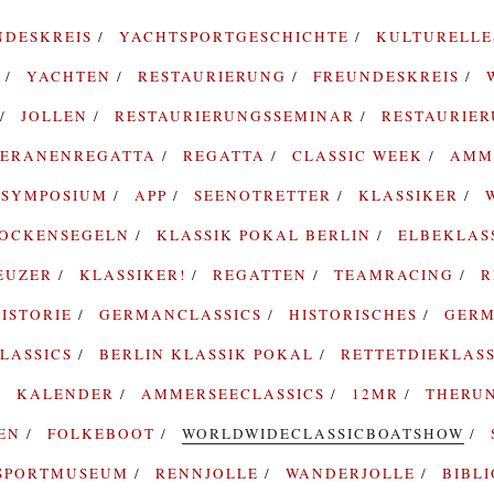
NDESKREIS
YACHTSPORTGESCHICHTE
KULTURELL
G
YACHTEN
RESTAURIERUNG
FREUNDESKREIS
JOLLEN
RESTAURIERUNGSSEMINAR
RESTAURIE
TERANENREGATTA
REGATTA
CLASSIC WEEK
AMM
SYMPOSIUM
APP
SEENOTRETTER
KLASSIKER
ROCKENSEGELN
KLASSIK POKAL BERLIN
ELBEKLAS
EUZER
KLASSIKER!
REGATTEN
TEAMRACING
R
ISTORIE
GERMANCLASSICS
HISTORISCHES
GERM
LASSICS
BERLIN KLASSIK POKAL
RETTETDIEKLAS
KALENDER
AMMERSEECLASSICS
12MR
THERU
TEN
FOLKEBOOT
WORLDWIDECLASSICBOATSHOW
SPORTMUSEUM
RENNJOLLE
WANDERJOLLE
BIBL