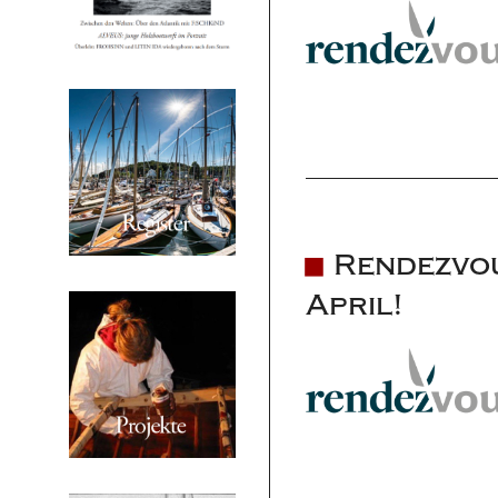
Rendezvou
April!