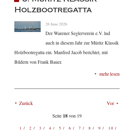
Holzbootregatta
26 June 2026
Der Warener Seglerverein e.V. lud
auch in diesem Jahr zur Müritz Klassik
Holzbootregatta ein. Manfred Jacob berichtet, mit
Bildern von Frank Bauer.
mehr lesen
Zurück
Vor
18
Seite
von 19
1
2
3
4
5
6
7
8
9
10