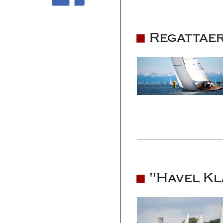
Regattaerg
"Havel Kl