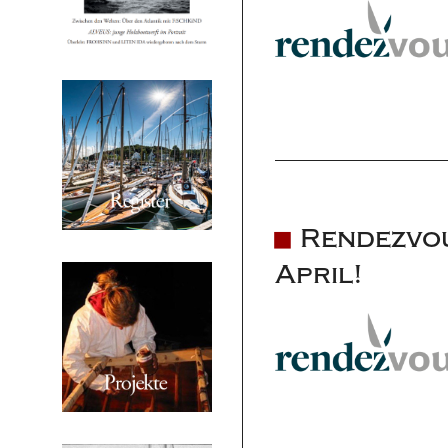
Rendezvou
April!