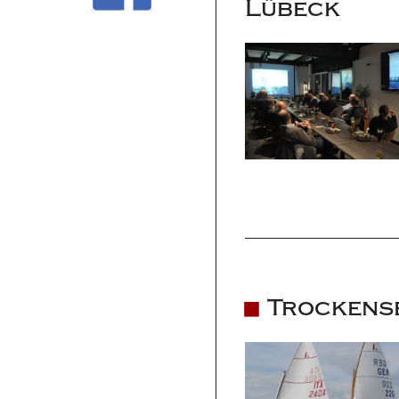
Lübeck
Trockense