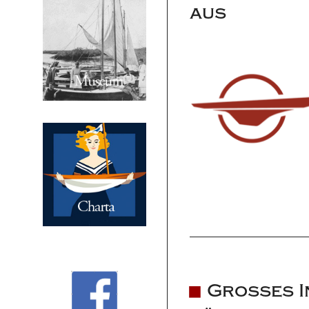
aus
Großes In