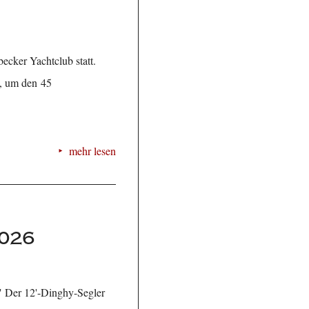
cker Yachtclub statt.
b, um den 45
mehr lesen
2026
t" Der 12'-Dinghy-Segler