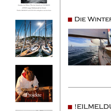
Die Winte
!EILMELDU