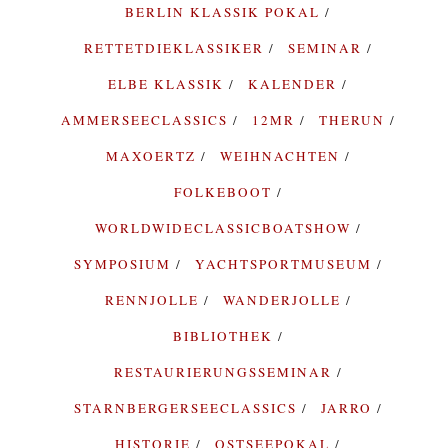
BERLIN KLASSIK POKAL
RETTETDIEKLASSIKER
SEMINAR
ELBE KLASSIK
KALENDER
AMMERSEECLASSICS
12MR
THERUN
MAXOERTZ
WEIHNACHTEN
FOLKEBOOT
WORLDWIDECLASSICBOATSHOW
SYMPOSIUM
YACHTSPORTMUSEUM
RENNJOLLE
WANDERJOLLE
BIBLIOTHEK
RESTAURIERUNGSSEMINAR
STARNBERGERSEECLASSICS
JARRO
HISTORIE
OSTSEEPOKAL