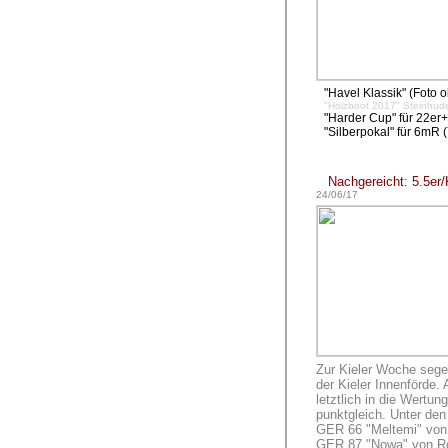
"Havel Klassik" (Foto 
"Holzboot 2017" Steinhud
"Harder Cup" für 22er
"Silberpokal" für 6mR
Nachgereicht: 5.5er
24/06/17
Zur Kieler Woche sege
der Kieler Innenförde.
letztlich in die Wert
punktgleich. Unter de
GER 66 "Meltemi" von 
GER 87 "Nowa" von Ro