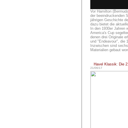
Vor Hamilton (Bermudas
der beeindruckenden Sc
jährigen Geschichte 
dazu bietet die aktuel
In den 1930er Jahren 
America's Cup segelte
denen drei Originale e
und "Endeavour", die 
Inzwischen sind sechs
Materialien gebaut wor
Havel Klassik: Die 2
21/06/17