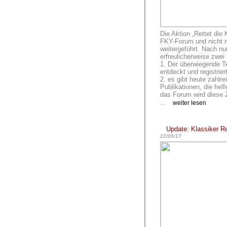
Die Aktion „Rettet die
FKY-Forum und nicht 
weitergeführt. Nach n
erfreulicherweise zwei
1. Der überwiegende Tei
entdeckt und registrier
2. es gibt heute zahlr
Publikationen, die hel
das Forum wird diese Z
...
weiter lesen
Update: Klassiker 
22/06/17