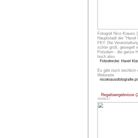
Fotograf Nico Krauss ("
Hauptstadt die "Havel 
FKY. Die Veranstaltun
schön groß, gesegelt 
Potsdam - die ganze H
hoch also.
Fotostrecke: Havel Kla
Es gibt noch reichlich 
Webseite
nicokraussfotografie.p
Regattaergebnisse (2
25/06/17