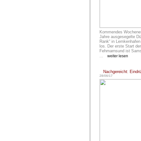
Kommendes Wochenende
Jahre ausgesegelte D
Rank“ in Lemkenhafen 
los. Der erste Start d
Fehmarnsund ist Sams
...
weiter lesen
Nachgereicht: Eind
28/06/17