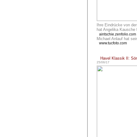
Ihre Eindrücke von der
hat Angelika Kausche f
aintschie.zenfolio.com
Michael Anlauf hat sein
www.tucfoto.com
Havel Klassik II: Sö
25/06/17