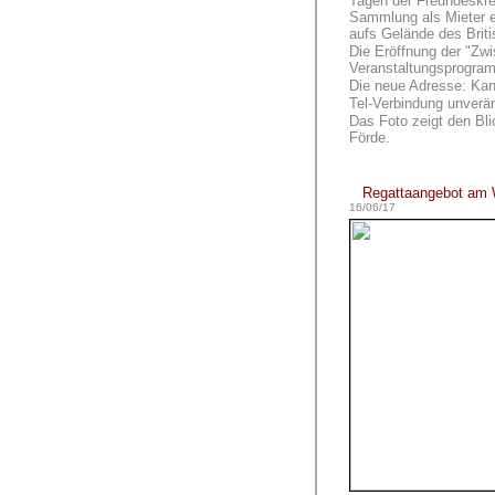
Tagen der Freundeskre
Sammlung als Mieter ei
aufs Gelände des Britis
Die Eröffnung der "Zw
Veranstaltungsprogram
Die neue Adresse: Kan
Tel-Verbindung unverä
Das Foto zeigt den Bli
Förde.
Regattaangebot am
16/06/17