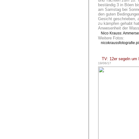
und Yachten zum 10. Tr
beständig 3 in Böen bis
am Samstag bei Sonne
den guten Bedingungen 
Gesicht geschrieben, 
zu kämpfen gehabt hatt
Anwesenheit der Wass
Nico Krauss: Ammers
Weitere Fotos:
nicokraussfotografie.p
TV: 12er segeln um
19/06/17