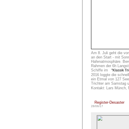
Am 8. Juli geht die v
an den Start - mit Sonn
Hafenatmosphäre. Bere
Rahmen der 6h Langstr
Schiffe im
"Klassik Tri
2016 loggte die schnel
ein Etmal von 127 See
Trichter am Samstag 
Kontakt: Lars Münch,
Register-Desaster
28/06/17