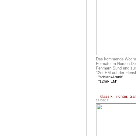
Das kommende Wochene
Formate im Norden De
Fehmarn Sund und z
12er-EM auf der Flens
"schlank&rank"
"12mR EM"
Klassik Trichter: Sail
29/06/17