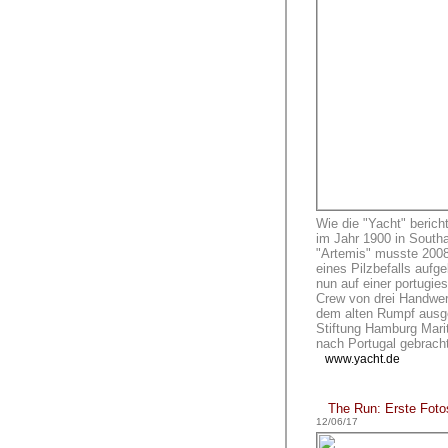
Wie die "Yacht" bericht
im Jahr 1900 in Sout
"Artemis" musste 2008 
eines Pilzbefalls aufge
nun auf einer portugie
Crew von drei Handwerk
dem alten Rumpf ausg
Stiftung Hamburg Mari
nach Portugal gebrac
www.yacht.de
The Run: Erste Fotos
12/06/17