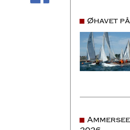
Øhavet på
Ammersee 