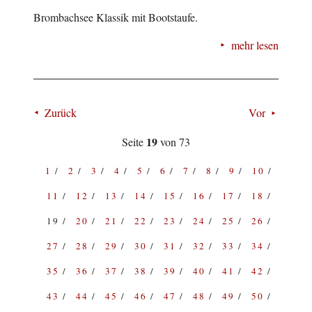
Brombachsee Klassik mit Bootstaufe.
mehr lesen
Zurück
Vor
19
Seite
von 73
1
2
3
4
5
6
7
8
9
10
11
12
13
14
15
16
17
18
19
20
21
22
23
24
25
26
27
28
29
30
31
32
33
34
35
36
37
38
39
40
41
42
43
44
45
46
47
48
49
50