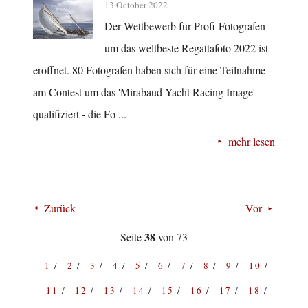
13 October 2022
Der Wettbewerb für Profi-Fotografen
um das weltbeste Regattafoto 2022 ist
eröffnet. 80 Fotografen haben sich für eine Teilnahme
am Contest um das 'Mirabaud Yacht Racing Image'
qualifiziert - die Fo ...
mehr lesen
Zurück
Vor
38
Seite
von 73
1
2
3
4
5
6
7
8
9
10
11
12
13
14
15
16
17
18