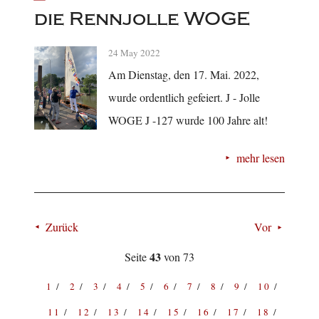
die Rennjolle WOGE
24 May 2022
Am Dienstag, den 17. Mai. 2022,
wurde ordentlich gefeiert. J - Jolle
WOGE J -127 wurde 100 Jahre alt!
mehr lesen
Zurück
Vor
43
Seite
von 73
1
2
3
4
5
6
7
8
9
10
11
12
13
14
15
16
17
18