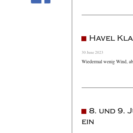
Havel Kl
30 June 2023
Wiedermal wenig Wind, abe
8. und 9. 
ein