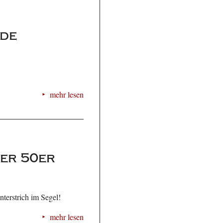
rde
.
mehr lesen
der 50er
terstrich im Segel!
mehr lesen