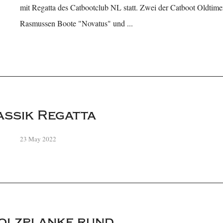
mit Regatta des Catbootclub NL statt. Zwei der Catboot Oldtim
Rasmussen Boote "Novatus" und ...
assik Regatta
23 May 2022
olzplanke rund...