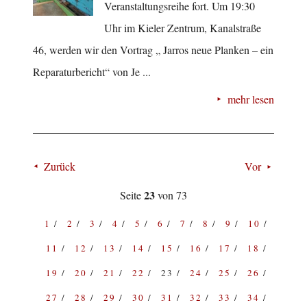
Veranstaltungsreihe fort. Um 19:30
Uhr im Kieler Zentrum, Kanalstraße
46, werden wir den Vortrag „ Jarros neue Planken – ein
Reparaturbericht“ von Je ...
mehr lesen
Zurück
Vor
23
Seite
von 73
1
2
3
4
5
6
7
8
9
10
11
12
13
14
15
16
17
18
19
20
21
22
23
24
25
26
27
28
29
30
31
32
33
34